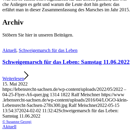
che Anlie­gen es geht und war­um die Leu­te dort hin gehen: das
erfährt man in die­ser Zusam­men­fas­sung des Mar­sches im Jahr 2015.
Archiv
Stö­bern Sie hier in unse­ren Beiträgen.
Aktu­ell
,
Schwei­ge­marsch für das Leben
Schwei­ge­marsch für das Leben: Sams­tag 11.06.2022
Wei­ter­le­sen
15. Mai 2022
https://​lebens​recht​-sach​sen​.de/​w​p​-​c​o​n​t​e​n​t​/​u​p​l​o​a​d​s​/​2​0​2​2​/​0​5​/​2​022 –
04-25-Flyer-A6-quer.jpg
1314
1822
Ralf Mei­sch­ner
https://​www​
.lebens​recht​-sach​sen​.de/​w​p​-​c​o​n​t​e​n​t​/​u​p​l​o​a​d​s​/​2​0​1​6​/​0​4​/​L​O​G​O​-​k​l​e​i​n​-​
L​e​b​e​n​s​r​e​c​h​t​-​S​a​c​h​s​e​n​-​2​7​8​x​3​0​0​.​jpg
Ralf Mei­sch­ner
2022-05-15
13:54:37
2024-02-02 11:32:42
Schwei­ge­marsch für das Leben:
Sams­tag 11.06.2022
© Susan­ne Georgi
Aktu­ell