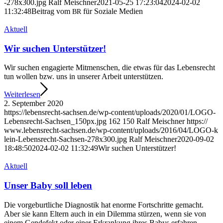
-​2​7​8​x​3​0​0​.​jpg
Ralf Mei­sch­ner
2021-05-25 17:23:04
2024-02-02
11:32:48
Bei­trag vom
für Sozia­le Medien
BR
Aktu­ell
Wir suchen Unterstützer!
Wir suchen enga­gier­te Mit­men­schen, die etwas für das Lebens­recht
tun wol­len bzw. uns in unse­rer Arbeit unter­stüt­zen.
Wei­ter­le­sen
2. Sep­tem­ber 2020
https://​lebens​recht​-sach​sen​.de/​w​p​-​c​o​n​t​e​n​t​/​u​p​l​o​a​d​s​/​2​0​2​0​/​0​1​/​L​O​G​O​-​
L​e​b​e​n​s​r​e​c​h​t​-​S​a​c​h​s​e​n​_​1​5​0​p​x​.​jpg
162
150
Ralf Mei­sch­ner
https://​
www​.lebens​recht​-sach​sen​.de/​w​p​-​c​o​n​t​e​n​t​/​u​p​l​o​a​d​s​/​2​0​1​6​/​0​4​/​L​O​G​O​-​k​
l​e​i​n​-​L​e​b​e​n​s​r​e​c​h​t​-​S​a​c​h​s​e​n​-​2​7​8​x​3​0​0​.​jpg
Ralf Mei­sch­ner
2020-09-02
18:48:50
2024-02-02 11:32:49
Wir suchen Unterstützer!
Aktu­ell
Unser Baby soll leben
Die vor­ge­burt­li­che Dia­gnos­tik hat enor­me Fort­schrit­te gemacht.
Aber sie kann Eltern auch in ein Dilem­ma stür­zen, wenn sie von
einem Gen­de­fekt oder einer Erkran­kung ihres Babys erfah­ren.