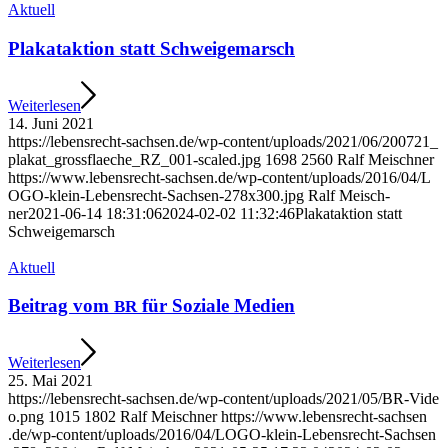
Aktu­ell
Pla­kat­ak­ti­on statt Schweigemarsch
Wei­ter­le­sen
14. Juni 2021
https://​lebens​recht​-sach​sen​.de/​w​p​-​c​o​n​t​e​n​t​/​u​p​l​o​a​d​s​/​2​0​2​1​/​0​6​/​2​0​0​7​2​1​_​
p​l​a​k​a​t​_​g​r​o​s​s​f​l​a​e​c​h​e​_​R​Z​_​0​0​1​-​s​c​a​l​e​d​.​jpg
1698
2560
Ralf Mei­sch­ner
https://​www​.lebens​recht​-sach​sen​.de/​w​p​-​c​o​n​t​e​n​t​/​u​p​l​o​a​d​s​/​2​0​1​6​/​0​4​/​L​
O​G​O​-​k​l​e​i​n​-​L​e​b​e​n​s​r​e​c​h​t​-​S​a​c​h​s​e​n​-​2​7​8​x​3​0​0​.​jpg
Ralf Mei­sch­
ner
2021-06-14 18:31:06
2024-02-02 11:32:46
Pla­kat­ak­ti­on statt
Schweigemarsch
Aktu­ell
Bei­trag vom
für Sozia­le Medien
BR
Wei­ter­le­sen
25. Mai 2021
https://​lebens​recht​-sach​sen​.de/​w​p​-​c​o​n​t​e​n​t​/​u​p​l​o​a​d​s​/​2​0​2​1​/​0​5​/​B​R​-​V​i​d​e​
o​.​png
1015
1802
Ralf Mei­sch­ner
https://​www​.lebens​recht​-sach​sen​
.de/​w​p​-​c​o​n​t​e​n​t​/​u​p​l​o​a​d​s​/​2​0​1​6​/​0​4​/​L​O​G​O​-​k​l​e​i​n​-​L​e​b​e​n​s​r​e​c​h​t​-​S​a​c​h​s​e​n​