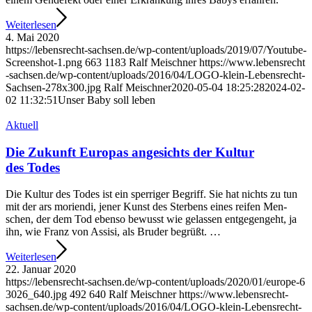
Wei­ter­le­sen
4. Mai 2020
https://lebensrecht-sachsen.de/wp-content/uploads/2019/07/Youtube-
Screenshot‑1.png
663
1183
Ralf Mei­sch­ner
https://​www​.lebens​recht​
-sach​sen​.de/​w​p​-​c​o​n​t​e​n​t​/​u​p​l​o​a​d​s​/​2​0​1​6​/​0​4​/​L​O​G​O​-​k​l​e​i​n​-​L​e​b​e​n​s​r​e​c​h​t​-​
S​a​c​h​s​e​n​-​2​7​8​x​3​0​0​.​jpg
Ralf Mei­sch­ner
2020-05-04 18:25:28
2024-02-
02 11:32:51
Unser Baby soll leben
Aktu­ell
Die Zukunft Euro­pas ange­sichts der Kul­tur
des Todes
Die Kul­tur des Todes ist ein sper­ri­ger Begriff. Sie hat nichts zu tun
mit der ars mori­en­di, jener Kunst des Ster­bens eines rei­fen Men­
schen, der dem Tod eben­so bewusst wie gelas­sen ent­ge­gen­geht, ja
ihn, wie Franz von Assi­si, als Bru­der begrüßt. …
Wei­ter­le­sen
22. Janu­ar 2020
https://​lebens​recht​-sach​sen​.de/​w​p​-​c​o​n​t​e​n​t​/​u​p​l​o​a​d​s​/​2​0​2​0​/​0​1​/​e​u​r​o​p​e​-​6​
3​0​2​6​_​6​4​0​.​jpg
492
640
Ralf Mei­sch­ner
https://​www​.lebens​recht​-
sach​sen​.de/​w​p​-​c​o​n​t​e​n​t​/​u​p​l​o​a​d​s​/​2​0​1​6​/​0​4​/​L​O​G​O​-​k​l​e​i​n​-​L​e​b​e​n​s​r​e​c​h​t​-​