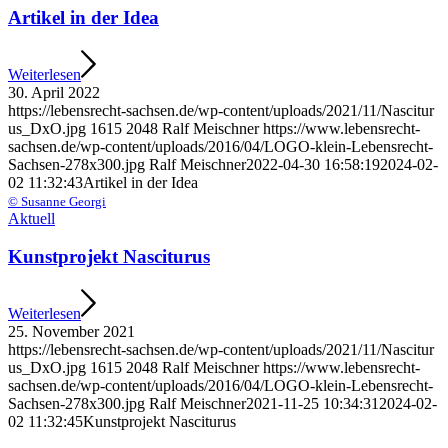
Arti­kel in der Idea
Wei­ter­le­sen
30. April 2022
https://​lebens​recht​-sach​sen​.de/​w​p​-​c​o​n​t​e​n​t​/​u​p​l​o​a​d​s​/​2​0​2​1​/​1​1​/​N​a​s​c​i​t​u​r​
u​s​_​D​x​O​.​jpg
1615
2048
Ralf Mei­sch­ner
https://​www​.lebens​recht​-
sach​sen​.de/​w​p​-​c​o​n​t​e​n​t​/​u​p​l​o​a​d​s​/​2​0​1​6​/​0​4​/​L​O​G​O​-​k​l​e​i​n​-​L​e​b​e​n​s​r​e​c​h​t​-​
S​a​c​h​s​e​n​-​2​7​8​x​3​0​0​.​jpg
Ralf Mei­sch­ner
2022-04-30 16:58:19
2024-02-
02 11:32:43
Arti­kel in der Idea
© Susan­ne Georgi
Aktu­ell
Kunst­pro­jekt Nasciturus
Wei­ter­le­sen
25. Novem­ber 2021
https://​lebens​recht​-sach​sen​.de/​w​p​-​c​o​n​t​e​n​t​/​u​p​l​o​a​d​s​/​2​0​2​1​/​1​1​/​N​a​s​c​i​t​u​r​
u​s​_​D​x​O​.​jpg
1615
2048
Ralf Mei­sch­ner
https://​www​.lebens​recht​-
sach​sen​.de/​w​p​-​c​o​n​t​e​n​t​/​u​p​l​o​a​d​s​/​2​0​1​6​/​0​4​/​L​O​G​O​-​k​l​e​i​n​-​L​e​b​e​n​s​r​e​c​h​t​-​
S​a​c​h​s​e​n​-​2​7​8​x​3​0​0​.​jpg
Ralf Mei­sch­ner
2021-11-25 10:34:31
2024-02-
02 11:32:45
Kunst­pro­jekt Nasciturus