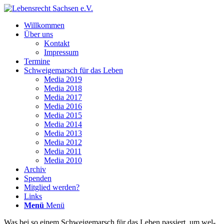
Will­kom­men
Über uns
Kon­takt
Impres­sum
Ter­mi­ne
Schwei­ge­marsch für das Leben
Media 2019
Media 2018
Media 2017
Media 2016
Media 2015
Media 2014
Media 2013
Media 2012
Media 2011
Media 2010
Archiv
Spen­den
Mit­glied werden?
Links
Menü
Menü
Was bei so einem Schwei­ge­marsch für das Leben pas­siert, um wel­