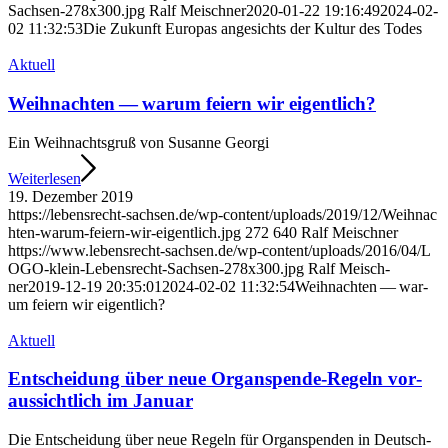
S​a​c​h​s​e​n​-​2​7​8​x​3​0​0​.​jpg
Ralf Mei­sch­ner
2020-01-22 19:16:49
2024-02-
02 11:32:53
Die Zukunft Euro­pas ange­sichts der Kul­tur des Todes
Aktu­ell
Weih­nach­ten — war­um fei­ern wir eigentlich?
Ein Weih­nachts­gruß von Susan­ne Geor­gi
Wei­ter­le­sen
19. Dezem­ber 2019
https://​lebens​recht​-sach​sen​.de/​w​p​-​c​o​n​t​e​n​t​/​u​p​l​o​a​d​s​/​2​0​1​9​/​1​2​/​W​e​i​h​n​a​c​
h​t​e​n​-​w​a​r​u​m​-​f​e​i​e​r​n​-​w​i​r​-​e​i​g​e​n​t​l​i​c​h​.​jpg
272
640
Ralf Mei­sch­ner
https://​www​.lebens​recht​-sach​sen​.de/​w​p​-​c​o​n​t​e​n​t​/​u​p​l​o​a​d​s​/​2​0​1​6​/​0​4​/​L​
O​G​O​-​k​l​e​i​n​-​L​e​b​e​n​s​r​e​c​h​t​-​S​a​c​h​s​e​n​-​2​7​8​x​3​0​0​.​jpg
Ralf Mei­sch­
ner
2019-12-19 20:35:01
2024-02-02 11:32:54
Weih­nach­ten — war­
um fei­ern wir eigentlich?
Aktu­ell
Ent­schei­dung über neue Organ­s­pen­­de-Regeln vor­
aus­sicht­lich im Januar
Die Ent­schei­dung über neue Regeln für Organ­spen­den in Deutsch­