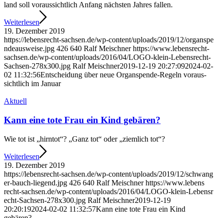
land soll vo­raus­sichtlich Anfang nächs­ten Jah­res fal­len.
Wei­ter­le­sen
19. Dezem­ber 2019
https://​lebens​recht​-sach​sen​.de/​w​p​-​c​o​n​t​e​n​t​/​u​p​l​o​a​d​s​/​2​0​1​9​/​1​2​/​o​r​g​a​n​s​p​e​
n​d​e​a​u​s​w​e​i​s​e​.​jpg
426
640
Ralf Mei­sch­ner
https://​www​.lebens​recht​-
sach​sen​.de/​w​p​-​c​o​n​t​e​n​t​/​u​p​l​o​a​d​s​/​2​0​1​6​/​0​4​/​L​O​G​O​-​k​l​e​i​n​-​L​e​b​e​n​s​r​e​c​h​t​-​
S​a​c​h​s​e​n​-​2​7​8​x​3​0​0​.​jpg
Ralf Mei­sch­ner
2019-12-19 20:27:09
2024-02-
02 11:32:56
Ent­schei­dung über neue Organ­s­pen­­de-Regeln vor­aus­
sicht­lich im Januar
Aktu­ell
Kann eine tote Frau ein Kind gebären?
Wie tot ist „hirn­tot“? „Ganz tot“ oder „ziem­lich tot“?
Wei­ter­le­sen
19. Dezem­ber 2019
https://​lebens​recht​-sach​sen​.de/​w​p​-​c​o​n​t​e​n​t​/​u​p​l​o​a​d​s​/​2​0​1​9​/​1​2​/​s​c​h​w​a​n​g​
e​r​-​b​a​u​c​h​-​l​i​e​g​e​n​d​.​jpg
426
640
Ralf Mei­sch­ner
https://​www​.lebens​
recht​-sach​sen​.de/​w​p​-​c​o​n​t​e​n​t​/​u​p​l​o​a​d​s​/​2​0​1​6​/​0​4​/​L​O​G​O​-​k​l​e​i​n​-​L​e​b​e​n​s​r​
e​c​h​t​-​S​a​c​h​s​e​n​-​2​7​8​x​3​0​0​.​jpg
Ralf Mei­sch­ner
2019-12-19
20:20:19
2024-02-02 11:32:57
Kann eine tote Frau ein Kind
gebären?