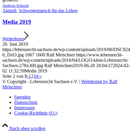
Andre­as Schroth
Aktu­ell
,
Schwei­ge­marsch für das Leben
Media 2019
Wei­ter­le­sen
20. Juni 2019
https://​lebens​recht​-sach​sen​.de/​w​p​-​c​o​n​t​e​n​t​/​u​p​l​o​a​d​s​/​2​0​1​9​/​0​6​/​D​S​C​9​2​4​
6​_​D​x​O​.​jpg
1067
1600
Ralf Mei­sch­ner
https://​www​.lebens​recht​-
sach​sen​.de/​w​p​-​c​o​n​t​e​n​t​/​u​p​l​o​a​d​s​/​2​0​1​6​/​0​4​/​L​O​G​O​-​k​l​e​i​n​-​L​e​b​e​n​s​r​e​c​h​t​-​
S​a​c​h​s​e​n​-​2​7​8​x​3​0​0​.​jpg
Ralf Mei­sch­ner
2019-06-20 20:04:27
2024-02-
02 11:32:59
Media 2019
Sei­te 2 von 8
‹
1
2
3
4
›
»
© Copyright - Lebensrecht Sachsen e.V. |
Webdesign by Ralf
Meischner
Spen­den
Daten­schutz
Impres­sum
Coo­kie-Rich­t­­li­­nie (
)
EU
Nach oben scrollen