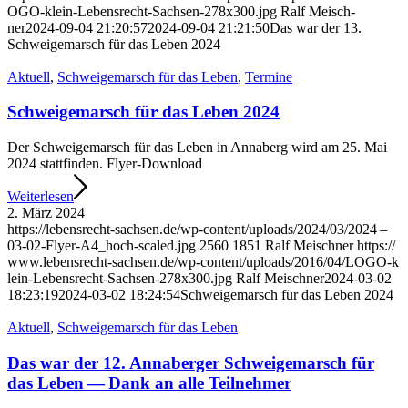
O​G​O​-​k​l​e​i​n​-​L​e​b​e​n​s​r​e​c​h​t​-​S​a​c​h​s​e​n​-​2​7​8​x​3​0​0​.​jpg
Ralf Mei­sch­
ner
2024-09-04 21:20:57
2024-09-04 21:21:50
Das war der 13.
Schwei­ge­marsch für das Leben 2024
Aktu­ell
,
Schwei­ge­marsch für das Leben
,
Ter­mi­ne
Schwei­ge­marsch für das Leben 2024
Der Schwei­ge­marsch für das Leben in Anna­berg wird am 25. Mai
2024 statt­fin­den. Fly­er-Down­load
Wei­ter­le­sen
2. März 2024
https://​lebens​recht​-sach​sen​.de/​w​p​-​c​o​n​t​e​n​t​/​u​p​l​o​a​d​s​/​2​0​2​4​/​0​3​/​2​024 –
03-02-Flyer-A4_hoch-scaled.jpg
2560
1851
Ralf Mei­sch­ner
https://​
www​.lebens​recht​-sach​sen​.de/​w​p​-​c​o​n​t​e​n​t​/​u​p​l​o​a​d​s​/​2​0​1​6​/​0​4​/​L​O​G​O​-​k​
l​e​i​n​-​L​e​b​e​n​s​r​e​c​h​t​-​S​a​c​h​s​e​n​-​2​7​8​x​3​0​0​.​jpg
Ralf Mei­sch­ner
2024-03-02
18:23:19
2024-03-02 18:24:54
Schwei­ge­marsch für das Leben 2024
Aktu­ell
,
Schwei­ge­marsch für das Leben
Das war der 12. Anna­ber­ger Schwei­ge­marsch für
das Leben — Dank an alle Teilnehmer