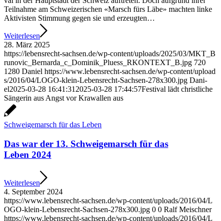
val in der Haupt­stadt der Schweiz auf­tre­ten. Doch auf­grund ihrer
Teil­nah­me am Schwei­ze­ri­schen «Marsch fürs Läbe» mach­ten lin­ke
Akti­vis­ten Stim­mung gegen sie und erzeug­ten…
Wei­ter­le­sen
28. März 2025
https://​lebens​recht​-sach​sen​.de/​w​p​-​c​o​n​t​e​n​t​/​u​p​l​o​a​d​s​/​2​0​2​5​/​0​3​/​M​K​T​_​B​
r​u​n​o​v​i​c​_​B​e​r​n​a​r​d​a​_​c​_​D​o​m​i​n​i​k​_​P​l​u​e​s​s​_​R​K​O​N​T​E​X​T​_​B​.​jpg
720
1280
Dani­el
https://​www​.lebens​recht​-sach​sen​.de/​w​p​-​c​o​n​t​e​n​t​/​u​p​l​o​a​d​
s​/​2​0​1​6​/​0​4​/​L​O​G​O​-​k​l​e​i​n​-​L​e​b​e​n​s​r​e​c​h​t​-​S​a​c​h​s​e​n​-​2​7​8​x​3​0​0​.​jpg
Dani­
el
2025-03-28 16:41:31
2025-03-28 17:44:57
Fes­ti­val lädt christ­li­che
Sän­ge­rin aus Angst vor Kra­wal­len aus
Schwei­ge­marsch für das Leben
Das war der 13. Schwei­ge­marsch für das
Leben 2024
Wei­ter­le­sen
4. Sep­tem­ber 2024
https://​www​.lebens​recht​-sach​sen​.de/​w​p​-​c​o​n​t​e​n​t​/​u​p​l​o​a​d​s​/​2​0​1​6​/​0​4​/​L​
O​G​O​-​k​l​e​i​n​-​L​e​b​e​n​s​r​e​c​h​t​-​S​a​c​h​s​e​n​-​2​7​8​x​3​0​0​.​jpg
0
0
Ralf Mei­sch­ner
https://​www​.lebens​recht​-sach​sen​.de/​w​p​-​c​o​n​t​e​n​t​/​u​p​l​o​a​d​s​/​2​0​1​6​/​0​4​/​L​