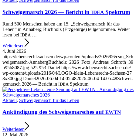
Aktu­ell
,
Schwei­ge­marsch für das Leben
Schwei­ge­marsch 2026 — Bericht in
Spektrum
IDEA
Rund 500 Men­schen haben am 15. „Schwei­ge­marsch für das
Leben“ in Anna­berg-Buch­holz (Erz­ge­bir­ge) teil­ge­nom­men. Wei­ter
lesen bei
…
IDEA
Wei­ter­le­sen
4. Juni 2026
https://​lebens​recht​-sach​sen​.de/​w​p​-​c​o​n​t​e​n​t​/​u​p​l​o​a​d​s​/​2​0​2​6​/​0​6​/​c​s​m​_​S​c​h​
w​e​i​g​e​m​a​r​s​c​h​-​A​n​n​a​b​e​r​g​B​u​c​h​h​o​l​z​_​2​0​2​6​_​F​o​t​o​_​A​n​d​r​e​a​s​_​S​c​h​r​o​t​h​_​3​9​
b​9​5​b​8​0​8​7​.​jpg
525
953
Dani­el
https://​www​.lebens​recht​-sach​sen​.de/​
w​p​-​c​o​n​t​e​n​t​/​u​p​l​o​a​d​s​/​2​0​1​6​/​0​4​/​L​O​G​O​-​k​l​e​i​n​-​L​e​b​e​n​s​r​e​c​h​t​-​S​a​c​h​s​e​n​-​2​7​
8​x​3​0​0​.​jpg
Dani­el
2026-06-04 14:05:48
2026-06-04 14:05:48
Schwei­
ge­marsch 2026 — Bericht in
Spektrum
IDEA
Aktu­ell
,
Schwei­ge­marsch für das Leben
Ankün­di­gung des Schwei­ge­mar­sches auf
EWTN
Wei­ter­le­sen
12. Mai 2026