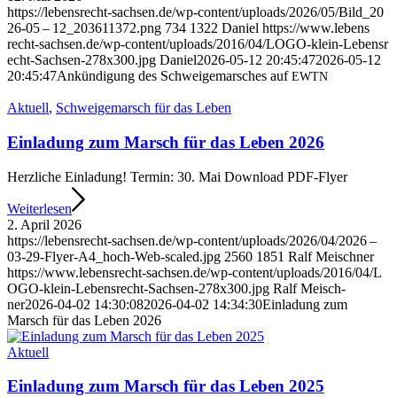
https://​lebens​recht​-sach​sen​.de/​w​p​-​c​o​n​t​e​n​t​/​u​p​l​o​a​d​s​/​2​0​2​6​/​0​5​/​B​i​l​d​_​2​0​
2​6​-05 – 12_203611372.png
734
1322
Dani­el
https://​www​.lebens​
recht​-sach​sen​.de/​w​p​-​c​o​n​t​e​n​t​/​u​p​l​o​a​d​s​/​2​0​1​6​/​0​4​/​L​O​G​O​-​k​l​e​i​n​-​L​e​b​e​n​s​r​
e​c​h​t​-​S​a​c​h​s​e​n​-​2​7​8​x​3​0​0​.​jpg
Dani­el
2026-05-12 20:45:47
2026-05-12
20:45:47
Ankün­di­gung des Schwei­ge­mar­sches auf
EWTN
Aktu­ell
,
Schwei­ge­marsch für das Leben
Ein­la­dung zum Marsch für das Leben 2026
Herz­li­che Ein­la­dung! Ter­min: 30. Mai Down­load PDF-Fly­er
Wei­ter­le­sen
2. April 2026
https://​lebens​recht​-sach​sen​.de/​w​p​-​c​o​n​t​e​n​t​/​u​p​l​o​a​d​s​/​2​0​2​6​/​0​4​/​2​026 –
03-29-Flyer-A4_hoch-Web-scaled.jpg
2560
1851
Ralf Mei­sch­ner
https://​www​.lebens​recht​-sach​sen​.de/​w​p​-​c​o​n​t​e​n​t​/​u​p​l​o​a​d​s​/​2​0​1​6​/​0​4​/​L​
O​G​O​-​k​l​e​i​n​-​L​e​b​e​n​s​r​e​c​h​t​-​S​a​c​h​s​e​n​-​2​7​8​x​3​0​0​.​jpg
Ralf Mei­sch­
ner
2026-04-02 14:30:08
2026-04-02 14:34:30
Ein­la­dung zum
Marsch für das Leben 2026
Aktu­ell
Ein­la­dung zum Marsch für das Leben 2025