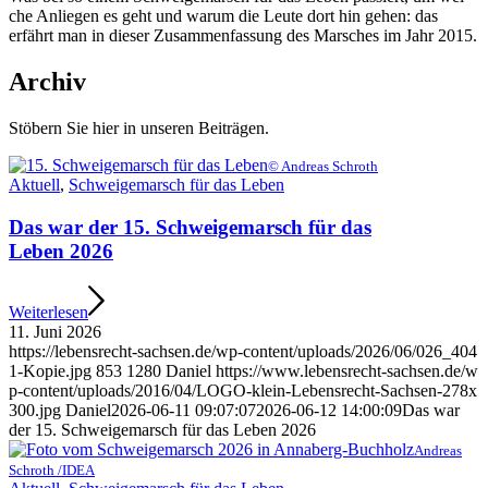
che Anlie­gen es geht und war­um die Leu­te dort hin gehen: das
erfährt man in die­ser Zusam­men­fas­sung des Mar­sches im Jahr 2015.
Archiv
Stö­bern Sie hier in unse­ren Beiträgen.
© Andre­as Schroth
Aktu­ell
,
Schwei­ge­marsch für das Leben
Das war der 15. Schwei­ge­marsch für das
Leben 2026
Wei­ter­le­sen
11. Juni 2026
https://​lebens​recht​-sach​sen​.de/​w​p​-​c​o​n​t​e​n​t​/​u​p​l​o​a​d​s​/​2​0​2​6​/​0​6​/​0​2​6​_​4​0​4​
1​-​K​o​p​i​e​.​jpg
853
1280
Dani­el
https://​www​.lebens​recht​-sach​sen​.de/​w​
p​-​c​o​n​t​e​n​t​/​u​p​l​o​a​d​s​/​2​0​1​6​/​0​4​/​L​O​G​O​-​k​l​e​i​n​-​L​e​b​e​n​s​r​e​c​h​t​-​S​a​c​h​s​e​n​-​2​7​8​x​
3​0​0​.​jpg
Dani­el
2026-06-11 09:07:07
2026-06-12 14:00:09
Das war
der 15. Schwei­ge­marsch für das Leben 2026
Andre­as
Schroth /​IDEA