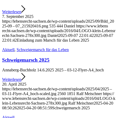
Wei­ter­le­sen
7. Sep­tem­ber 2025
https://​lebens​recht​-sach​sen​.de/​w​p​-​c​o​n​t​e​n​t​/​u​p​l​o​a​d​s​/​2​0​2​5​/​0​9​/​B​i​l​d​_​2​0​
2​5​-09 – 07_215920416.png
535
444
Dani­el
https://​www​.lebens​
recht​-sach​sen​.de/​w​p​-​c​o​n​t​e​n​t​/​u​p​l​o​a​d​s​/​2​0​1​6​/​0​4​/​L​O​G​O​-​k​l​e​i​n​-​L​e​b​e​n​s​r​
e​c​h​t​-​S​a​c​h​s​e​n​-​2​7​8​x​3​0​0​.​jpg
Dani­el
2025-09-07 22:01:42
2025-09-07
22:01:42
Ein­la­dung zum Marsch für das Leben 2025
Aktu­ell
,
Schwei­ge­marsch für das Leben
Schwei­ge­marsch 2025
Anna­berg-Buch­holz 14.6.2025 2025 – 03-12-Fly­er-A4_hoch
Wei­ter­le­sen
20. April 2025
https://​lebens​recht​-sach​sen​.de/​w​p​-​c​o​n​t​e​n​t​/​u​p​l​o​a​d​s​/​2​0​2​5​/​0​4​/​2​025 –
03-11-Flyer-A4_hoch-scaled.jpg
2560
1851
Ralf Mei­sch­ner
https://​
www​.lebens​recht​-sach​sen​.de/​w​p​-​c​o​n​t​e​n​t​/​u​p​l​o​a​d​s​/​2​0​1​6​/​0​4​/​L​O​G​O​-​k​
l​e​i​n​-​L​e​b​e​n​s​r​e​c​h​t​-​S​a​c​h​s​e​n​-​2​7​8​x​3​0​0​.​jpg
Ralf Mei­sch­ner
2025-04-20
08:50:26
2025-04-20 08:51:59
Schwei­ge­marsch 2025
Aktu­ell