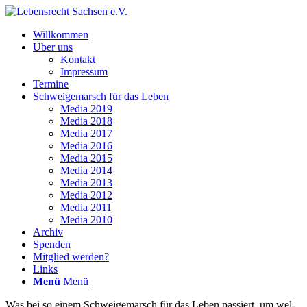
Will­kom­men
Über uns
Kon­takt
Impres­sum
Ter­mi­ne
Schwei­ge­marsch für das Leben
Media 2019
Media 2018
Media 2017
Media 2016
Media 2015
Media 2014
Media 2013
Media 2012
Media 2011
Media 2010
Archiv
Spen­den
Mit­glied werden?
Links
Menü
Menü
Was bei so einem Schwei­ge­marsch für das Leben pas­siert, um wel­