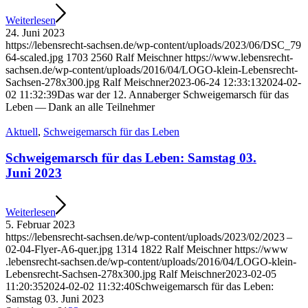
Wei­ter­le­sen
24. Juni 2023
https://​lebens​recht​-sach​sen​.de/​w​p​-​c​o​n​t​e​n​t​/​u​p​l​o​a​d​s​/​2​0​2​3​/​0​6​/​D​S​C​_​7​9​
6​4​-​s​c​a​l​e​d​.​jpg
1703
2560
Ralf Mei­sch­ner
https://​www​.lebens​recht​-
sach​sen​.de/​w​p​-​c​o​n​t​e​n​t​/​u​p​l​o​a​d​s​/​2​0​1​6​/​0​4​/​L​O​G​O​-​k​l​e​i​n​-​L​e​b​e​n​s​r​e​c​h​t​-​
S​a​c​h​s​e​n​-​2​7​8​x​3​0​0​.​jpg
Ralf Mei­sch­ner
2023-06-24 12:33:13
2024-02-
02 11:32:39
Das war der 12. Anna­ber­ger Schwei­ge­marsch für das
Leben — Dank an alle Teilnehmer
Aktu­ell
,
Schwei­ge­marsch für das Leben
Schwei­ge­marsch für das Leben: Sams­tag 03.
Juni 2023
Wei­ter­le­sen
5. Febru­ar 2023
https://​lebens​recht​-sach​sen​.de/​w​p​-​c​o​n​t​e​n​t​/​u​p​l​o​a​d​s​/​2​0​2​3​/​0​2​/​2​023 –
02-04-Flyer-A6-quer.jpg
1314
1822
Ralf Mei­sch­ner
https://​www​
.lebens​recht​-sach​sen​.de/​w​p​-​c​o​n​t​e​n​t​/​u​p​l​o​a​d​s​/​2​0​1​6​/​0​4​/​L​O​G​O​-​k​l​e​i​n​-​
L​e​b​e​n​s​r​e​c​h​t​-​S​a​c​h​s​e​n​-​2​7​8​x​3​0​0​.​jpg
Ralf Mei­sch­ner
2023-02-05
11:20:35
2024-02-02 11:32:40
Schwei­ge­marsch für das Leben:
Sams­tag 03. Juni 2023