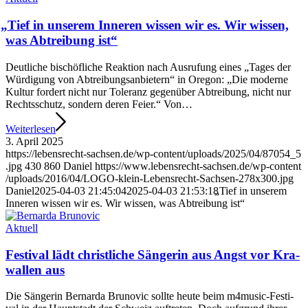
„
Tief in unse­rem Inne­ren wis­sen wir es. Wir wis­sen,
was Abtrei­bung ist“
Deut­li­che bischöf­li­che Reak­ti­on nach Aus­ru­fung eines „Tages der
Wür­di­gung von Abtrei­bungs­an­bie­tern“ in Ore­gon: „Die moder­ne
Kul­tur for­dert nicht nur Tole­ranz gegen­über Abtrei­bung, nicht nur
Rechts­schutz, son­dern deren Fei­er.“ Von…
Wei­ter­le­sen
3. April 2025
https://​lebens​recht​-sach​sen​.de/​w​p​-​c​o​n​t​e​n​t​/​u​p​l​o​a​d​s​/​2​0​2​5​/​0​4​/​8​7​0​5​4​_​5​
.​jpg
430
860
Dani­el
https://​www​.lebens​recht​-sach​sen​.de/​w​p​-​c​o​n​t​e​n​t​
/​u​p​l​o​a​d​s​/​2​0​1​6​/​0​4​/​L​O​G​O​-​k​l​e​i​n​-​L​e​b​e​n​s​r​e​c​h​t​-​S​a​c​h​s​e​n​-​2​7​8​x​3​0​0​.​jpg
Dani­el
2025-04-03 21:45:04
2025-04-03 21:53:18
„
Tief in unse­rem
Inne­ren wis­sen wir es. Wir wis­sen, was Abtrei­bung ist“
Aktu­ell
Fes­ti­val lädt christ­li­che Sän­ge­rin aus Angst vor Kra­
wal­len aus
Die Sän­ge­rin Ber­nar­da Bru­n­o­vic soll­te heu­te beim m4mu­sic-Fes­ti­