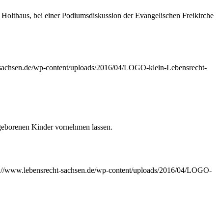
olt­haus, bei einer Podi­ums­dis­kus­si­on der Evan­ge­li­schen Frei­kir­che
-sachsen.de/wp-content/uploads/2016/04/LOGO-klein-Lebensrecht-
e­bo­re­nen Kin­der vor­neh­men lassen.
s://www.lebensrecht-sachsen.de/wp-content/uploads/2016/04/LOGO-