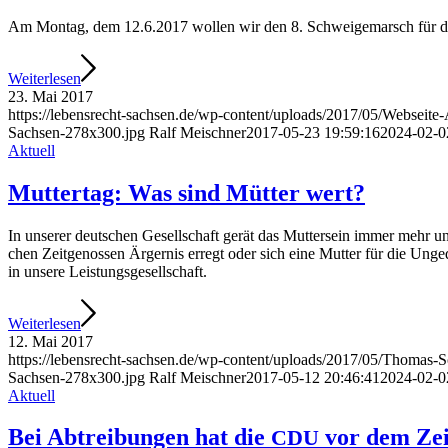
Am Mon­tag, dem 12.6.2017 wol­len wir den 8. Schwei­ge­marsch für das Le
Wei­ter­le­sen
23. Mai 2017
https://lebensrecht-sachsen.de/wp-content/uploads/2017/05/Webseit
Sachsen-278x300.jpg
Ralf Meischner
2017-05-23 19:59:16
2024-02-0
Aktuell
Mut­ter­tag: Was sind Müt­ter wert?
In unse­rer deut­schen Gesell­schaft gerät das Mut­ter­sein immer mehr un
chen Zeit­ge­nos­sen Ärger­nis erregt oder sich eine Mut­ter für die Unge­
in unse­re Leistungsgesellschaft.
Wei­ter­le­sen
12. Mai 2017
https://lebensrecht-sachsen.de/wp-content/uploads/2017/05/Thomas-
Sachsen-278x300.jpg
Ralf Meischner
2017-05-12 20:46:41
2024-02-0
Aktuell
Bei Abtrei­bun­gen hat die
vor dem Zeit
CDU