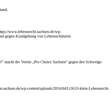
stand.
ttps://www.lebensrecht-sachsen.de/wp-
and gegen Kund­ge­bung von Lebensschützern
“ macht der Ver­ein „Pro Choice Sach­sen“ gegen den Schwei­ge­
ht-sachsen.de/wp-content/uploads/2016/04/LOGO-klein-Lebensrecht-