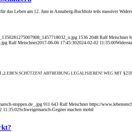
s für das Leben am 12. Juni in Anna­berg-Buch­holz teils mas­si­ver Wider
8936_1350281275007908_1457718032_o.jpg
1536
2048
Ralf Meischner
h
.jpg
Ralf Meischner
2017-06-06 17:45:30
2024-02-02 11:35:00
Wider­st
l „
!
!
§218!
LEBEN
SCHÜTZEN
ABTREIBUNG
LEGALISIEREN
WEG
MIT
marsch-stoppen.de_.jpg
911
643
Ralf Meischner
https://www.lebensrec
2 11:35:02
Schwei­ge­marsch-Geg­ner machen mobil
rkt?