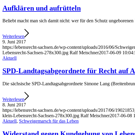
Auf­klä­ren und aufrütteln
Beliebt macht man sich damit nicht: wer für den Schutz unge­bo­re­nen L
Wei­ter­le­sen
9. Juni 2017
https://lebensrecht-sachsen.de/wp-content/uploads/2016/06/Schweig
Lebensrecht-Sachsen-278x300.jpg
Ralf Meischner
2017-06-09 10:04:
Aktuell
SPD-Land­tags­ab­ge­ord­ne­te für Recht auf
Die säch­si­sche SPD-Land­tags­ab­ge­ord­ne­te Simo­ne Lang (Breitenbrun
Wei­ter­le­sen
8. Juni 2017
https://lebensrecht-sachsen.de/wp-content/uploads/2017/06/1902
klein-Lebensrecht-Sachsen-278x300.jpg
Ralf Meischner
2017-06-08 
Aktuell
,
Schweigemarsch für das Leben
Wider­stand gegen Kund­ge­bung von Leben