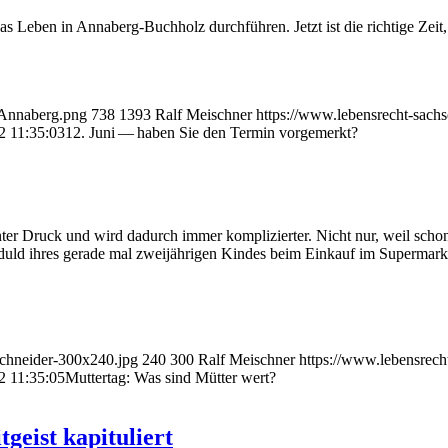
ben in Anna­berg-Buch­holz durch­füh­ren. Jetzt ist die rich­ti­ge Zeit, Vo
e-Annaberg.png
738
1393
Ralf Meischner
https://www.lebensrecht-sach
2 11:35:03
12. Juni — haben Sie den Ter­min vorgemerkt?
ter Druck und wird dadurch immer kom­pli­zier­ter. Nicht nur, weil schon d
duld ihres gera­de mal zwei­jäh­ri­gen Kin­des beim Ein­kauf im Super­markt 
Schneider-300x240.jpg
240
300
Ralf Meischner
https://www.lebensrec
2 11:35:05
Mut­ter­tag: Was sind Müt­ter wert?
­geist kapituliert