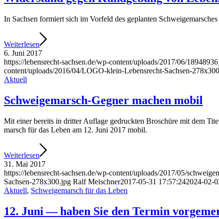
In Sach­sen for­miert sich im Vor­feld des geplan­ten Schwei­ge­mar­sche
Wei­ter­le­sen
6. Juni 2017
https://lebensrecht-sachsen.de/wp-content/uploads/2017/06/1894
content/uploads/2016/04/LOGO-klein-Lebensrecht-Sachsen-278x300
Aktuell
Schwei­ge­marsch-Geg­ner machen mobil
Mit einer bereits in drit­ter Auf­la­ge gedruck­ten Bro­schü­re mit dem Tite
marsch für das Leben am 12. Juni 2017 mobil.
Wei­ter­le­sen
31. Mai 2017
https://lebensrecht-sachsen.de/wp-content/uploads/2017/05/schweige
Sachsen-278x300.jpg
Ralf Meischner
2017-05-31 17:57:24
2024-02-0
Aktuell
,
Schweigemarsch für das Leben
12. Juni — haben Sie den Ter­min vorgeme