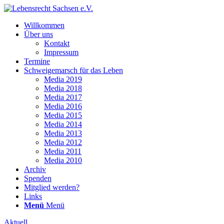
Will­kom­men
Über uns
Kon­takt
Impres­sum
Ter­mi­ne
Schwei­ge­marsch für das Leben
Media 2019
Media 2018
Media 2017
Media 2016
Media 2015
Media 2014
Media 2013
Media 2012
Media 2011
Media 2010
Archiv
Spen­den
Mit­glied werden?
Links
Menü
Menü
Aktuell