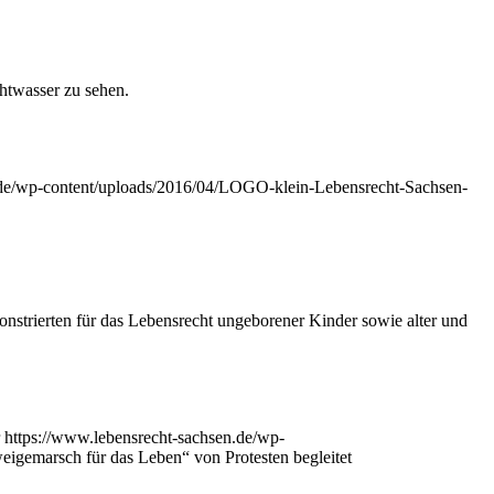
ht­was­ser zu sehen.
.de/wp-content/uploads/2016/04/LOGO-klein-Lebensrecht-Sachsen-
trier­ten für das Lebens­recht unge­bo­re­ner Kin­der sowie alter und
https://www.lebensrecht-sachsen.de/wp-
i­ge­marsch für das Leben“ von Pro­tes­ten begleitet