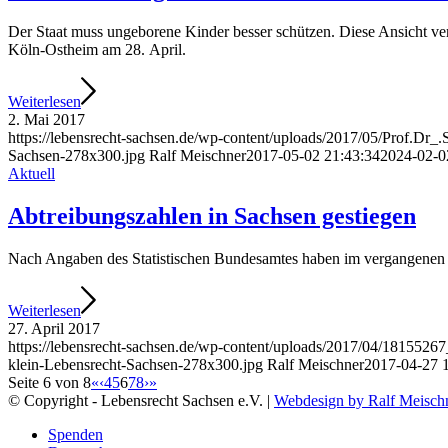
Der Staat muss unge­bo­re­ne Kin­der bes­ser schüt­zen. Die­se Ansicht ver­t
Köln-Ost­heim am 28. April.
Wei­ter­le­sen
2. Mai 2017
https://lebensrecht-sachsen.de/wp-content/uploads/2017/05/Prof.Dr_
Sachsen-278x300.jpg
Ralf Meischner
2017-05-02 21:43:34
2024-02-0
Aktuell
Abtrei­bungs­zah­len in Sach­sen gestiegen
Nach Anga­ben des Sta­tis­ti­schen Bun­des­am­tes haben im ver­gan­ge­nen
Wei­ter­le­sen
27. April 2017
https://lebensrecht-sachsen.de/wp-content/uploads/2017/04/1815
klein-Lebensrecht-Sachsen-278x300.jpg
Ralf Meischner
2017-04-27 
Seite 6 von 8
«
‹
4
5
6
7
8
›
»
© Copyright - Lebensrecht Sachsen e.V. |
Webdesign by Ralf Meisch
Spen­den