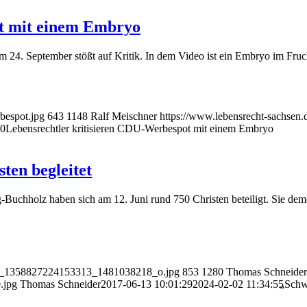
spot mit einem Embryo
am 24. Sep­tem­ber stößt auf Kri­tik. In dem Video ist ein Embryo im Fruc
bespot.jpg
643
1148
Ralf Meischner
https://www.lebensrecht-sachsen
50
Lebens­recht­ler kri­ti­sie­ren CDU-Wer­be­spot mit einem Embryo
­ten begleitet
ch­holz haben sich am 12. Juni rund 750 Chris­ten betei­ligt. Sie demons­
6214_1358827224153313_1481038218_o.jpg
853
1280
Thomas Schneider
.jpg
Thomas Schneider
2017-06-13 10:01:29
2024-02-02 11:34:55
„
Schwe