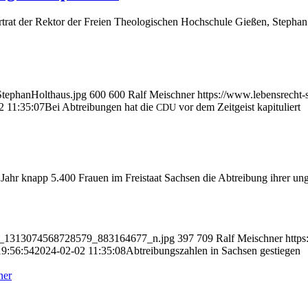
rat der Rek­tor der Frei­en Theo­lo­gi­schen Hoch­schu­le Gie­ßen, Ste­phan H
.StephanHolthaus.jpg
600
600
Ralf Meischner
https://www.lebensrecht
2 11:35:07
Bei Abtrei­bun­gen hat die
vor dem Zeit­geist kapituliert
CDU
 Jahr knapp 5.400 Frau­en im Frei­staat Sach­sen die Abtrei­bung ihrer ung
5267_1313074568728579_883164677_n.jpg
397
709
Ralf Meischner
http
19:56:54
2024-02-02 11:35:08
Abtrei­bungs­zah­len in Sach­sen gestiegen
ner