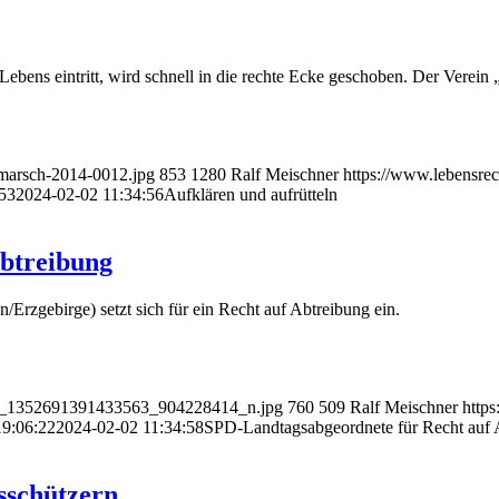
ebens ein­tritt, wird schnell in die rech­te Ecke gescho­ben. Der Ver­ein
emarsch-2014-0012.jpg
853
1280
Ralf Meischner
https://www.lebensre
53
2024-02-02 11:34:56
Auf­klä­ren und aufrütteln
 Abtreibung
n/​Erzgebirge) setzt sich für ein Recht auf Abtrei­bung ein.
1853_1352691391433563_904228414_n.jpg
760
509
Ralf Meischner
http
19:06:22
2024-02-02 11:34:58
SPD-Land­tags­ab­ge­ord­ne­te für Recht auf
sschützern