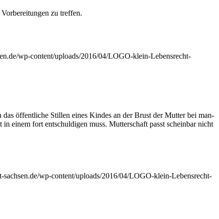
r­be­rei­tun­gen zu treffen.
sen.de/wp-content/uploads/2016/04/LOGO-klein-Lebensrecht-
as öffent­li­che Stil­len eines Kin­des an der Brust der Mut­ter bei man­
in einem fort ent­schul­di­gen muss. Mut­ter­schaft passt schein­bar nicht
ht-sachsen.de/wp-content/uploads/2016/04/LOGO-klein-Lebensrecht-