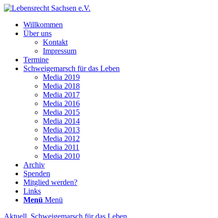
Will­kom­men
Über uns
Kon­takt
Impres­sum
Ter­mi­ne
Schwei­ge­marsch für das Leben
Media 2019
Media 2018
Media 2017
Media 2016
Media 2015
Media 2014
Media 2013
Media 2012
Media 2011
Media 2010
Archiv
Spen­den
Mit­glied werden?
Links
Menü
Menü
Aktuell
,
Schweigemarsch für das Leben