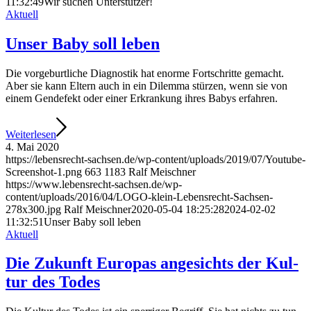
11:32:49
Wir suchen Unterstützer!
Aktuell
Unser Baby soll leben
Die vor­ge­burt­li­che Dia­gnos­tik hat enor­me Fort­schrit­te gemacht.
Aber sie kann Eltern auch in ein Dilem­ma stür­zen, wenn sie von
einem Gen­de­fekt oder einer Erkran­kung ihres Babys erfahren.
Wei­ter­le­sen
4. Mai 2020
https://lebensrecht-sachsen.de/wp-content/uploads/2019/07/Youtube-
Screenshot-1.png
663
1183
Ralf Meischner
https://www.lebensrecht-sachsen.de/wp-
content/uploads/2016/04/LOGO-klein-Lebensrecht-Sachsen-
278x300.jpg
Ralf Meischner
2020-05-04 18:25:28
2024-02-02
11:32:51
Unser Baby soll leben
Aktuell
Die Zukunft Euro­pas ange­sichts der Kul­
tur des Todes