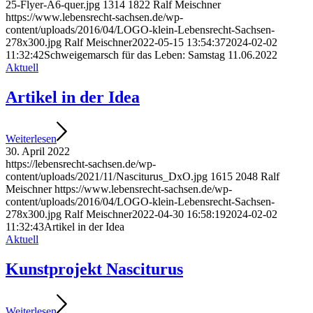
25-Flyer-A6-quer.jpg
1314
1822
Ralf Meischner
https://www.lebensrecht-sachsen.de/wp-
content/uploads/2016/04/LOGO-klein-Lebensrecht-Sachsen-
278x300.jpg
Ralf Meischner
2022-05-15 13:54:37
2024-02-02
11:32:42
Schwei­ge­marsch für das Leben: Sams­tag 11.06.2022
Aktuell
Arti­kel in der Idea
Wei­ter­le­sen
30. April 2022
https://lebensrecht-sachsen.de/wp-
content/uploads/2021/11/Nasciturus_DxO.jpg
1615
2048
Ralf
Meischner
https://www.lebensrecht-sachsen.de/wp-
content/uploads/2016/04/LOGO-klein-Lebensrecht-Sachsen-
278x300.jpg
Ralf Meischner
2022-04-30 16:58:19
2024-02-02
11:32:43
Arti­kel in der Idea
Aktuell
Kunst­pro­jekt Nasciturus
Wei­ter­le­sen