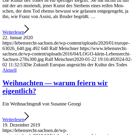
Die Kul­tur des Todes ist ein sper­ri­ger Begriff. Sie hat nichts zu tun
mit der ars mori­en­di, jener Kunst des Ster­bens eines rei­fen Men­
schen, der dem Tod eben­so bewusst wie gelas­sen ent­ge­gen­geht, ja
ihn, wie Franz von Assi­si, als Bru­der begrüßt. …
Wei­ter­le­sen
22. Januar 2020
https://lebensrecht-sachsen.de/wp-content/uploads/2020/01/europe-
63026_640.jpg
492
640
Ralf Meischner
https://www.lebensrecht-
sachsen.de/wp-content/uploads/2016/04/LOGO-klein-Lebensrecht-
Sachsen-278x300.jpg
Ralf Meischner
2020-01-22 19:16:49
2024-02-
02 11:32:53
Die Zukunft Euro­pas ange­sichts der Kul­tur des Todes
Aktuell
Weih­nach­ten — war­um fei­ern wir
eigentlich?
Ein Weih­nachts­gruß von Susan­ne Georgi
Wei­ter­le­sen
19. Dezember 2019
https://lebensrecht-sachsen.de/wp-