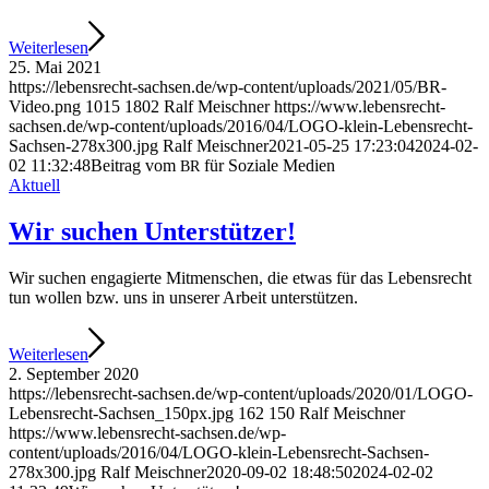
Wei­ter­le­sen
25. Mai 2021
https://lebensrecht-sachsen.de/wp-content/uploads/2021/05/BR-
Video.png
1015
1802
Ralf Meischner
https://www.lebensrecht-
sachsen.de/wp-content/uploads/2016/04/LOGO-klein-Lebensrecht-
Sachsen-278x300.jpg
Ralf Meischner
2021-05-25 17:23:04
2024-02-
02 11:32:48
Bei­trag vom
für Sozia­le Medien
BR
Aktuell
Wir suchen Unterstützer!
Wir suchen enga­gier­te Mit­men­schen, die etwas für das Lebens­recht
tun wol­len bzw. uns in unse­rer Arbeit unterstützen.
Wei­ter­le­sen
2. September 2020
https://lebensrecht-sachsen.de/wp-content/uploads/2020/01/LOGO-
Lebensrecht-Sachsen_150px.jpg
162
150
Ralf Meischner
https://www.lebensrecht-sachsen.de/wp-
content/uploads/2016/04/LOGO-klein-Lebensrecht-Sachsen-
278x300.jpg
Ralf Meischner
2020-09-02 18:48:50
2024-02-02