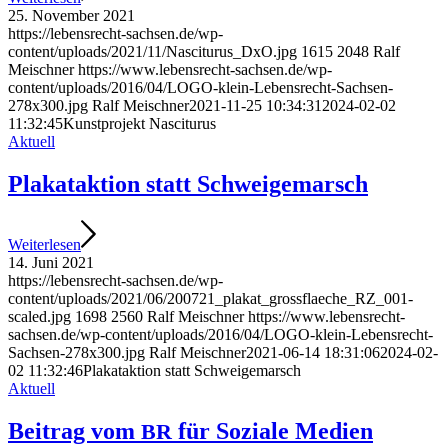
25. November 2021
https://lebensrecht-sachsen.de/wp-
content/uploads/2021/11/Nasciturus_DxO.jpg
1615
2048
Ralf
Meischner
https://www.lebensrecht-sachsen.de/wp-
content/uploads/2016/04/LOGO-klein-Lebensrecht-Sachsen-
278x300.jpg
Ralf Meischner
2021-11-25 10:34:31
2024-02-02
11:32:45
Kunst­pro­jekt Nasciturus
Aktuell
Pla­kat­ak­ti­on statt Schweigemarsch
Wei­ter­le­sen
14. Juni 2021
https://lebensrecht-sachsen.de/wp-
content/uploads/2021/06/200721_plakat_grossflaeche_RZ_001-
scaled.jpg
1698
2560
Ralf Meischner
https://www.lebensrecht-
sachsen.de/wp-content/uploads/2016/04/LOGO-klein-Lebensrecht-
Sachsen-278x300.jpg
Ralf Meischner
2021-06-14 18:31:06
2024-02-
02 11:32:46
Pla­kat­ak­ti­on statt Schweigemarsch
Aktuell
Bei­trag vom
für Sozia­le Medien
BR